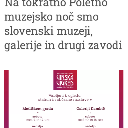
Na tokratno Poletno
muzejsko noč smo
slovenski muzeji,
galerije in drugi zavodi
ponudili kar 364
dogodkov in hvala, da
ste za obisk izbrali tudi
naše.Uvod v večer je
bil sprehod skozi