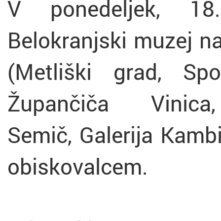
V ponedeljek, 1
Belokranjski muzej na
(Metliški grad, Sp
Župančiča Vinic
Semič,
Galerija Kambi
obiskovalcem.