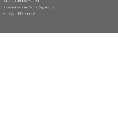
Galerija Kambič Metlika
Spominska hiša Otona Župančiča
Muzejska hiša Semič