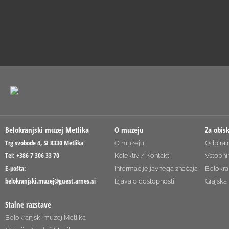
Belokranjski muzej Metlika
O muzeju
Za obis
Trg svobode 4, SI 8330 Metlika
O muzeju
Odpiraln
Tel: +386 7 306 33 70
Kolektiv / Kontakti
Vstopni
E-pošta:
Informacije javnega značaja
Belokra
belokranjski.muzej@guest.arnes.si
Izjava o dostopnosti
Grajska 
Stalne razstave
Belokranjski muzej Metlika