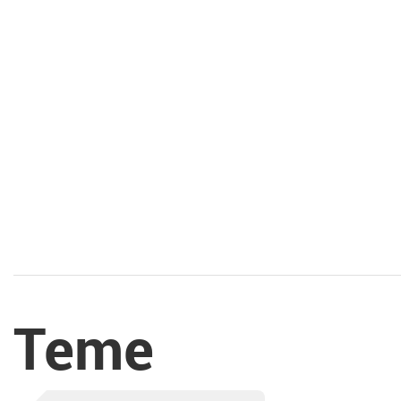
krajine na ustvarjalen
in zabaven način
hitele spoznavati
dediščino Bele krajine.
V Ganglovem
razstavišču pa je ena
izmed vodij projekta
Blišč in beda
Teme
prazgodovinskega