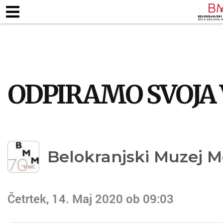
ZAPOSLENI
KJE SMO
ODPIRALNI ČA
TALNE RAZSTAVE
MUZEJSKE ZBIRKE
PEDAG
ODPIRAMO SVOJA
Belokranjski Muzej M
Četrtek, 14. Maj 2020 ob 09:03