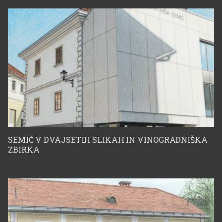
Miklavc Turnher za
vsa razstavljena in
reproducirana dela
Božidarja Jakca
SEMIČ V DVAJSETIH SLIKAH IN VINOGRADNIŠKA
ZBIRKA