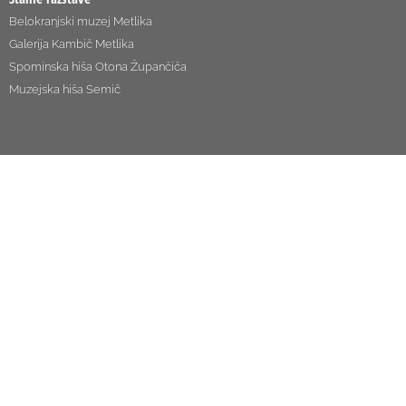
Belokranjski muzej Metlika
Galerija Kambič Metlika
Spominska hiša Otona Župančiča
Muzejska hiša Semič