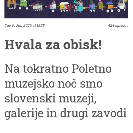
Tue, 9. Jun 2026 at 13:25
424 ogledov
Hvala za obisk!
Na tokratno Poletno
muzejsko noč smo
slovenski muzeji,
galerije in drugi zavodi
ponudili kar 364