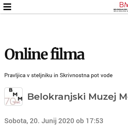
ZAPOSLENI
KJE SMO
ODPIRALNI ČA
TALNE RAZSTAVE
MUZEJSKE ZBIRKE
PEDAG
Online filma
Pravljica v steljniku in Skrivnostna pot vode
Belokranjski Muzej M
Sobota, 20. Junij 2020 ob 17:53