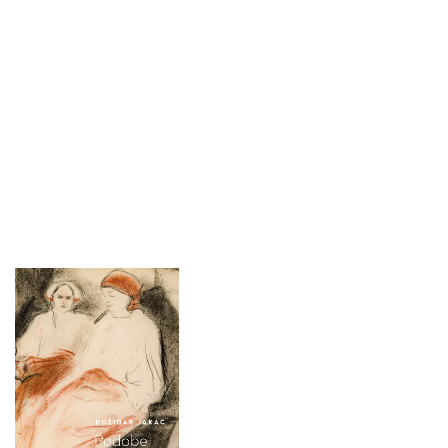
Avtorica Andreja
Brancelj Bednaršek je
obiskovalcem ponudila
vpogled v nastanek
Jakčeve zbirke v
Belokranjskem muzeju
in njenega
belokranjskega
opusa.Medtem so