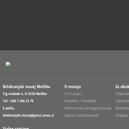
Belokranjski muzej Metlika
O muzeju
Za obis
Trg svobode 4, SI 8330 Metlika
O muzeju
Odpiraln
Tel: +386 7 306 33 70
Kolektiv / Kontakti
Vstopni
E-pošta:
Informacije javnega značaja
Belokra
belokranjski.muzej@guest.arnes.si
Izjava o dostopnosti
Grajska 
Stalne razstave