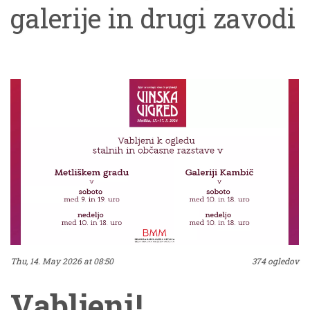
galerije in drugi zavodi
ponudili kar 364
dogodkov in hvala, da
ste za obisk izbrali tudi
naše.Uvod v večer je
bil sprehod skozi
Podobe Bele krajine, ki
jih je Božidar Jakac
Thu, 14. May 2026 at 08:50
374 ogledov
ustvaril ob svojih
Vabljeni!