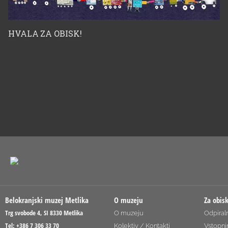
HVALA ZA OBISK!
Belokranjski muzej Metlika
O muzeju
Za obis
Trg svobode 4, SI 8330 Metlika
O muzeju
Odpiraln
Tel: +386 7 306 33 70
Kolektiv / Kontakti
Vstopni