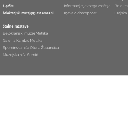
E-pošta:
Informacije javnega značaja
Belokra
belokranjski.muzej@guest.arnes.si
Izjava o dostopnosti
Grajska 
Stalne razstave
Belokranjski muzej Metlika
Galerija Kambič Metlika
Spominska hiša Otona Župančiča
Muzejska hiša Semič