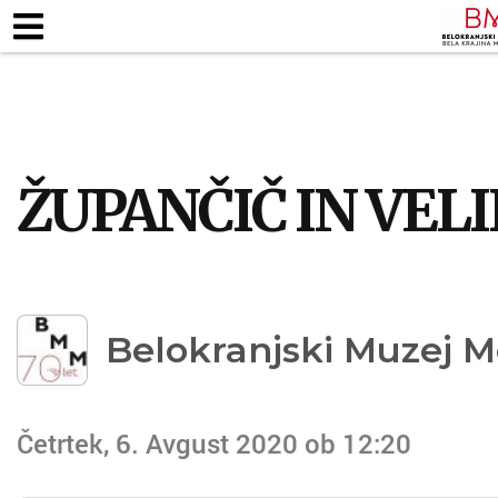
ZAPOSLENI
KJE SMO
ODPIRALNI ČA
TALNE RAZSTAVE
MUZEJSKE ZBIRKE
PEDAG
ŽUPANČIČ IN VEL
Belokranjski Muzej M
Četrtek, 6. Avgust 2020 ob 12:20