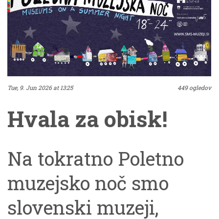
Tue, 9. Jun 2026 at 13:25
449 ogledov
Hvala za obisk!
Na tokratno Poletno
muzejsko noč smo
slovenski muzeji,