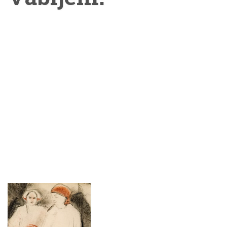
obiskih pokrajine med
Gorjanci in Kolpo.
Avtorica Andreja
Brancelj Bednaršek je
obiskovalcem ponudila
vpogled v nastanek
Jakčeve zbirke v
Belokranjskem muzeju
in njenega