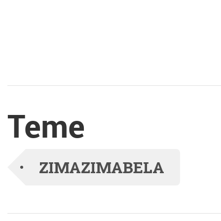
dediščino Bele krajine.
V Ganglovem
razstavišču pa je ena
izmed vodij projekta
Blišč in beda
Teme
prazgodovinskega
brona: negovska
ZIMAZIMABELA
čelada iz Podzemlja ter
arheologinja, katere oči