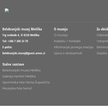
Belokranjski muzej Metlika
O muzeju
Za obis
Trg svobode 4, SI 8330 Metlika
O muzeju
Odpiraln
Tel: +386 7 306 33 70
Kolektiv / Kontakti
Vstopni
E-pošta:
Informacije javnega značaja
Belokra
belokranjski.muzej@guest.arnes.si
Izjava o dostopnosti
Grajska 
Stalne razstave
Belokranjski muzej Metlika
Galerija Kambič Metlika
Spominska hiša Otona Župančiča
Muzejska hiša Semič