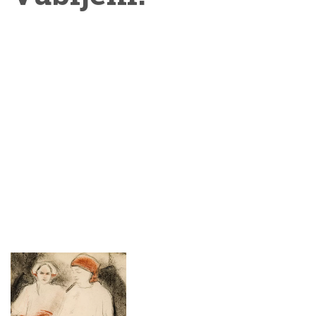
obiskih pokrajine med
Gorjanci in Kolpo.
Avtorica Andreja
Brancelj Bednaršek je
obiskovalcem ponudila
vpogled v nastanek
Jakčeve zbirke v
Belokranjskem muzeju
in njenega