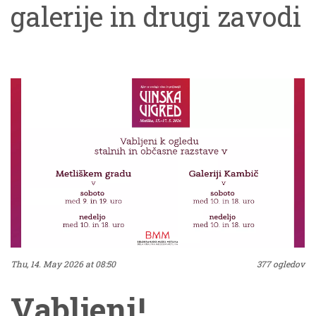
galerije in drugi zavodi
ponudili kar 364
dogodkov in hvala, da
ste za obisk izbrali tudi
naše.Uvod v večer je
bil sprehod skozi
Podobe Bele krajine, ki
jih je Božidar Jakac
Thu, 14. May 2026 at 08:50
377 ogledov
ustvaril ob svojih
Vabljeni!