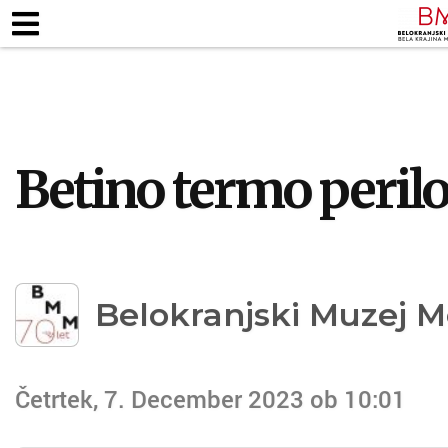
ZAPOSLENI
KJE SMO
ODPIRALNI ČA
TALNE RAZSTAVE
MUZEJSKE ZBIRKE
PEDAG
Betino termo peril
Belokranjski Muzej M
Četrtek, 7. December 2023 ob 10:01