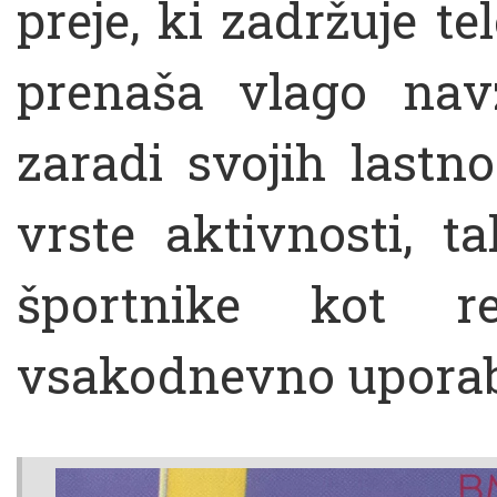
preje, ki zadržuje t
prenaša vlago navz
zaradi svojih lastn
vrste aktivnosti, t
športnike kot re
vsakodnevno upora