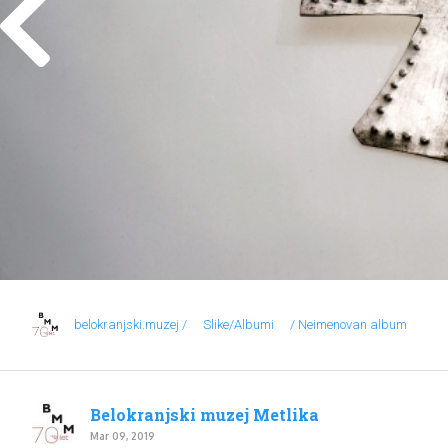
belokranjski.muzej /
Slike/Albumi
/ Neimenovan album
Belokranjski muzej Metlika
Mar 09, 2019