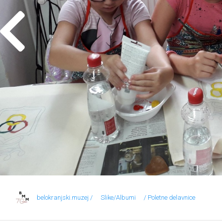
belokranjski.muzej /
Slike/Albumi
/ Poletne delavnice