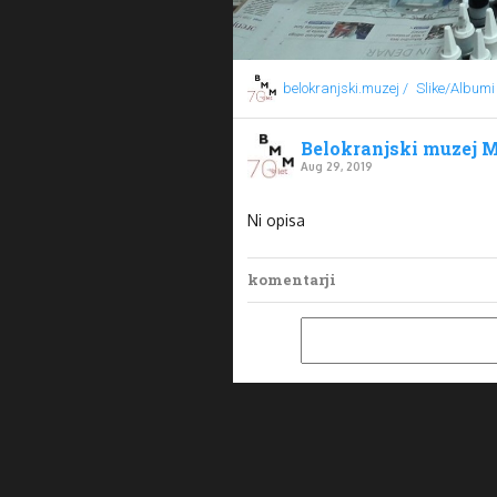
belokranjski.muzej /
Slike/Albumi
Belokranjski muzej M
Aug 29, 2019
Ni opisa
komentarji