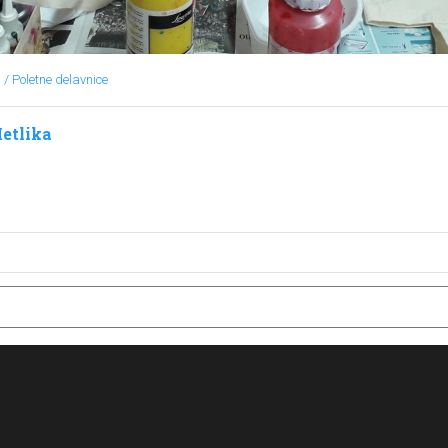
/ Poletne delavnice
etlika