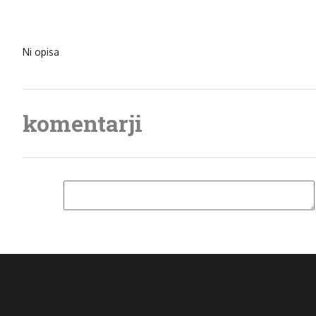
Ni opisa
komentarji