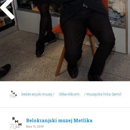
belokranjski.muzej /
Slike/Albumi
/ Muzejska hiša Semič
Belokranjski muzej Metlika
Nov 11, 2019