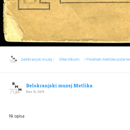
belokranjski.muzej /
Slike/Albumi
/ Predmeti metliške požarn
Belokranjski muzej Metlika
Nov 15, 2019
Ni opisa