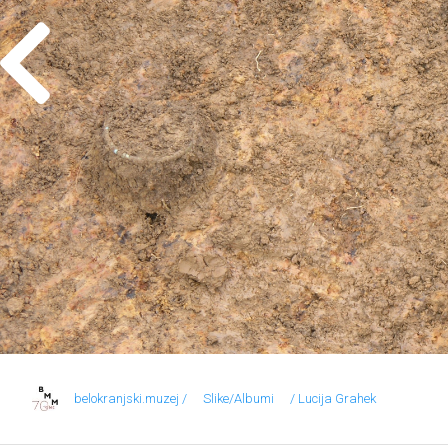
belokranjski.muzej /
Slike/Albumi
/ Lucija Grahek