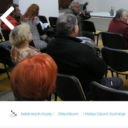
belokranjski.muzej /
Slike/Albumi
/ Matija Cipurić Ilustracije