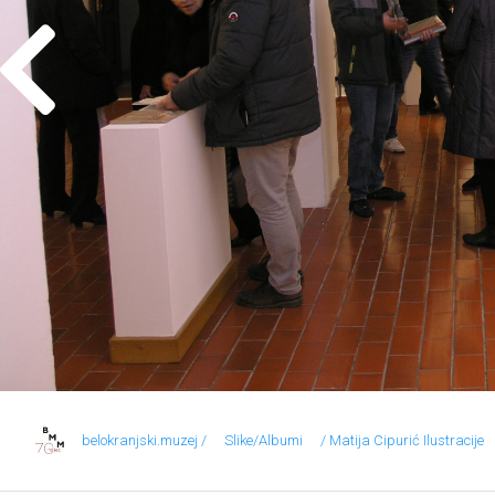
belokranjski.muzej /
Slike/Albumi
/ Matija Cipurić Ilustracije