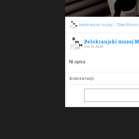
belokranjski.muzej /
Slike/Albumi
Belokranjski muzej M
Oct 21, 2020
Ni opisa
komentarji