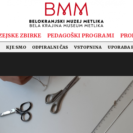
EJSKE ZBIRKE
PEDAGOŠKI PROGRAMI
PRO
KJE SMO
ODPIRALNI ČAS
VSTOPNINA
UPORABA 