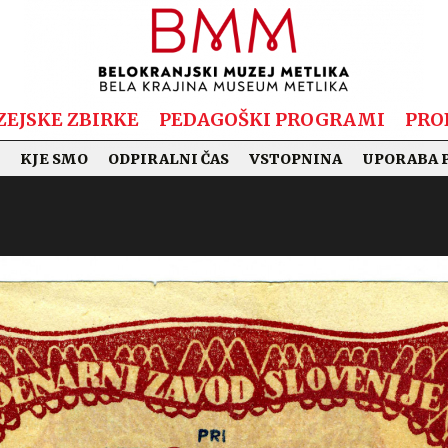
EJSKE ZBIRKE
PEDAGOŠKI PROGRAMI
PRO
KJE SMO
ODPIRALNI ČAS
VSTOPNINA
UPORABA 