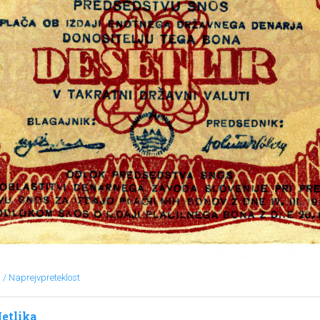
/ Naprejvpreteklost
etlika