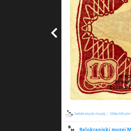
belokranjski.muzej /
Slike/Albumi
Belokranjski muzej M