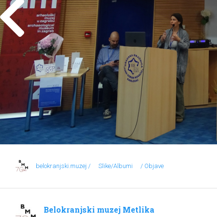
belokranjski.muzej /
Slike/Albumi
/ Objave
Belokranjski muzej Metlika