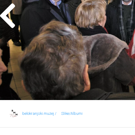
belokranjski.muzej /
Slike/Albumi