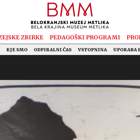
EJSKE ZBIRKE
PEDAGOŠKI PROGRAMI
PRO
KJE SMO
ODPIRALNI ČAS
VSTOPNINA
UPORABA 