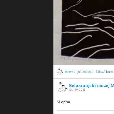
belokranjski.muzej /
Slike/Albumi
Belokranjski muzej M
Oct 09, 2023
Ni opisa