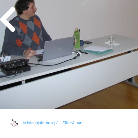
belokranjski.muzej /
Slike/Albumi