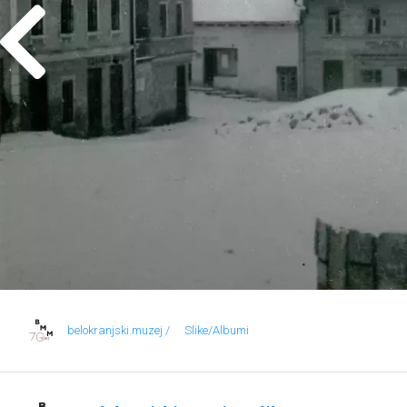
belokranjski.muzej /
Slike/Albumi