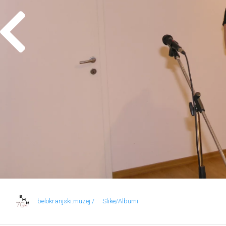
belokranjski.muzej /
Slike/Albumi