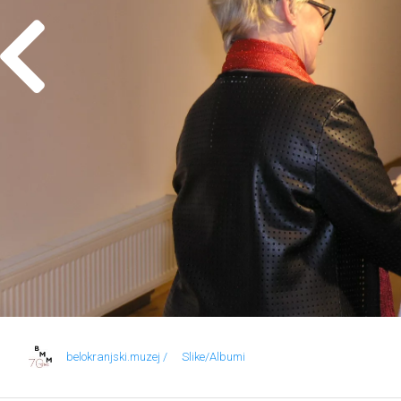
belokranjski.muzej /
Slike/Albumi