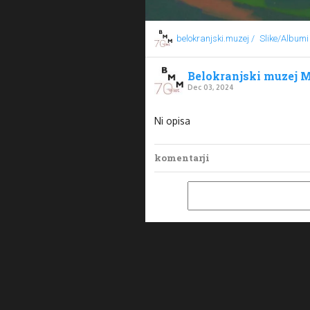
belokranjski.muzej /
Slike/Albumi
Belokranjski muzej M
Dec 03, 2024
Ni opisa
komentarji