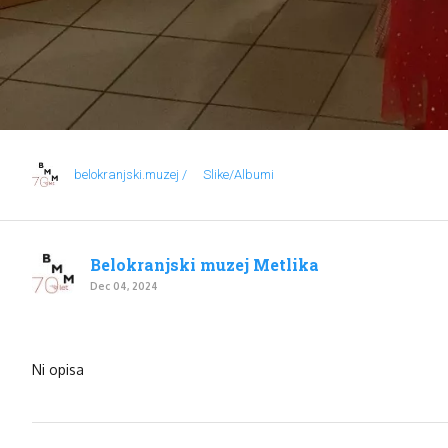
belokranjski.muzej /
Slike/Albumi
Belokranjski muzej Metlika
Dec 04, 2024
Ni opisa