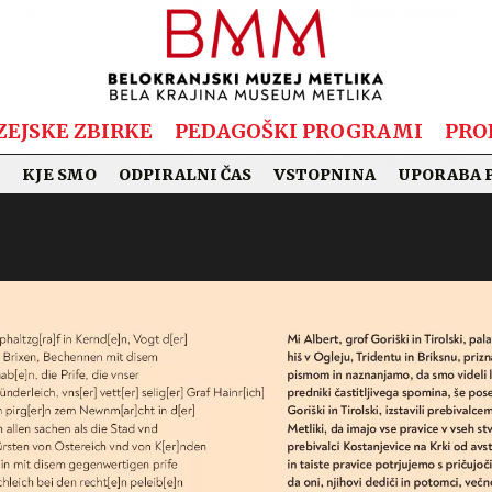
EJSKE ZBIRKE
PEDAGOŠKI PROGRAMI
PRO
KJE SMO
ODPIRALNI ČAS
VSTOPNINA
UPORABA 