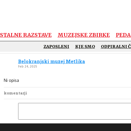
STALNE RAZSTAVE
MUZEJSKE ZBIRKE
PEDA
belokranjski.muzej /
Slike/Albumi
ZAPOSLENI
KJE SMO
ODPIRALNI Č
Belokranjski muzej Metlika
Feb 24, 2025
Ni opisa
komentarji