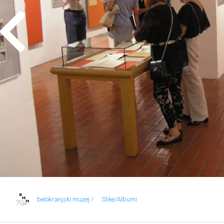
belokranjski.muzej /
Slike/Albumi