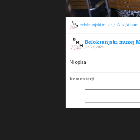
belokranjski.muzej /
Slike/Albumi
Belokranjski muzej M
Jun 23, 2025
Ni opisa
komentarji