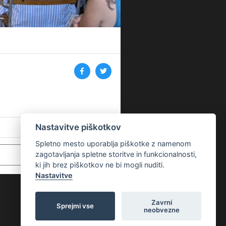
Nastavitve piškotkov
Spletno mesto uporablja piškotke z namenom
zagotavljanja spletne storitve in funkcionalnosti,
ki jih brez piškotkov ne bi mogli nuditi.
Nastavitve
Zavrni
Sprejmi vse
neobvezne