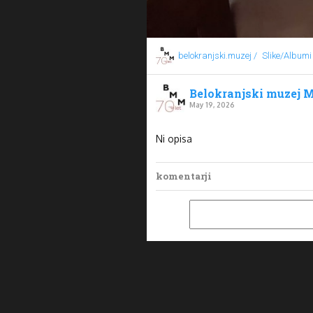
belokranjski.muzej /
Slike/Albumi
Belokranjski muzej M
May 19, 2026
Ni opisa
komentarji