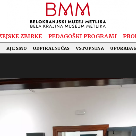
EJSKE ZBIRKE
PEDAGOŠKI PROGRAMI
PRO
KJE SMO
ODPIRALNI ČAS
VSTOPNINA
UPORABA 