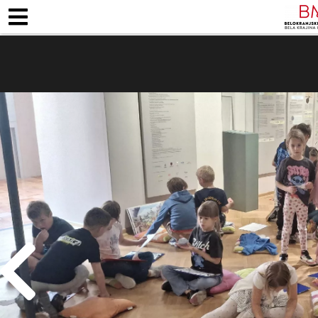
ZAPOSLENI
KJE SMO
ODPIRALNI ČA
STALNE RAZSTAVE
MUZEJSKE ZBIRKE
PEDAG