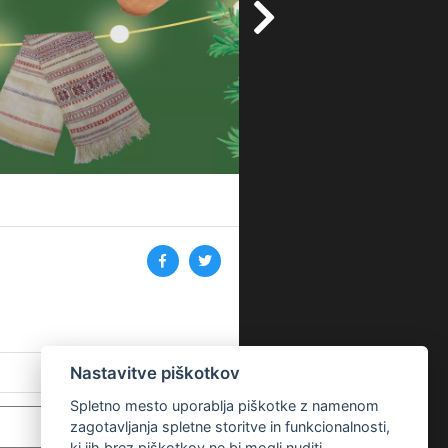
Nastavitve piškotkov
Spletno mesto uporablja piškotke z namenom
zagotavljanja spletne storitve in funkcionalnosti,
ki jih brez piškotkov ne bi mogli nuditi.