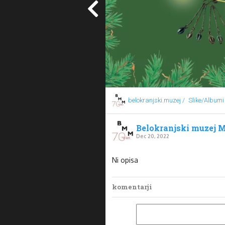
belokranjski.muzej /
Slike/Albumi
Belokranjski muzej M
Dec 20, 2022
Ni opisa
komentarji