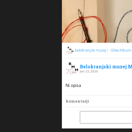
belokranjski.muzej /
Slike/Albumi
Belokranjski muzej M
Jun 23, 2025
Ni opisa
komentarji