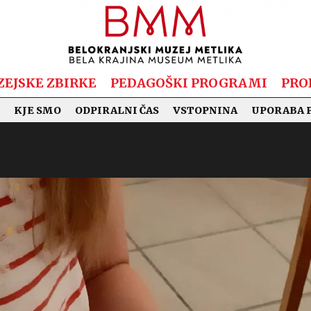
EJSKE ZBIRKE
PEDAGOŠKI PROGRAMI
PRO
KJE SMO
ODPIRALNI ČAS
VSTOPNINA
UPORABA 