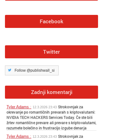
Facebook
Twitter
Follow @publishwall_si
Zadnji komentarji
Strokovnjak za
Tyler Adams :
12.3.2026 23:43
okrevanje po romantičnih prevarah s kriptovalutami:
NVIDIA TECH HACKERS Services Today. Če ste bili
žrtev romantične prevare ali prevare s kriptovalutami,
razumete bolečino in frustracijo izgube denarja
zaradi goljufov, ki plenijo zaupanje. NVIDIA TECH
Strokovnjak za
Tyler Adams :
12.3.2026 23:43
HACKERS so specialisti, ki so si prislužili sloves