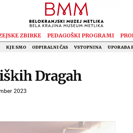
EJSKE ZBIRKE
PEDAGOŠKI PROGRAMI
PRO
KJE SMO
ODPIRALNI ČAS
VSTOPNINA
UPORABA 
liških Dragah
tember 2023