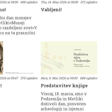
2026 at 08:50
498 ogledov
Thu, 14. May 2026 at 08:50
372 ogledov
no!
Vabljeni!
ni dan muzejev
tliki»Muzeji
o razdeljeni svet«V
o na ta praznični
roko odprli vrata
at potrdili, da
s
jo.Dopoldne smo
duhu spomina in
ja. Obiskali so nas
ze borcev za
NOB Metlika, ki so
odstvom Leona
2026 at 09:47
370 ogledov
Mon, 9. Mar 2026 at 09:00
888 ogledov
a ogledali
!
Predstavitev knjige
zbirko, tudi zadnjo
večeno
Včeraj, 18. marca, smo v
svobodilnemu
Podzemlju in Metliki
prostor nas vedno
doživeli dan, posvečen
omni, kako
arheologiji in izjemni