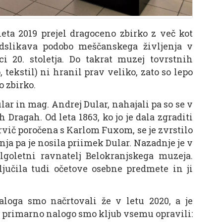
ta 2019 prejel dragoceno zbirko z več kot
odslikava podobo meščanskega življenja v
ci 20. stoletja. Do takrat muzej tovrstnih
 tekstil) ni hranil prav veliko, zato so lepo
 zbirko.
ar in mag. Andrej Dular, nahajali pa so se v
Dragah. Od leta 1863, ko jo je dala zgraditi
ič poročena s Karlom Fuxom, se je zvrstilo
ja pa je nosila priimek Dular. Nazadnje je v
olgoletni ravnatelj Belokranjskega muzeja.
jučila tudi očetove osebne predmete in ji
loga smo načrtovali že v letu 2020, a je
o primarno nalogo smo kljub vsemu opravili: