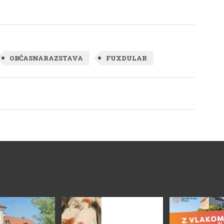
 so pogum,
dediščini Bele
st in medsebojno
krajine.Dogajanje se je
je – vrednote, ki
začelo že ob 15. uri s
m nekoč pomagale
strokovnim vodstvom dr.
ti najtežje
Lucije Grahek po
m pa smo naredili
arheološkem najdišču Kučar.
OBČASNARAZSTAVA
FUXDULAR
vi časovni skok
Udeleženci so se podali na
etij nazaj. V muzej
zanimiv pohod ter ob
meli učenci
strokovni razlagi
ega bivanja OŠ
spoznavali pomen tega
i so najprej
prostora kot enega ključnih
li srednji vek in
železnodobnih središč.V
abirint, nato pa
večernih urah je v
še svoje sodčke.
Metliškem gradu sledila
navdušenje je
predstavitev znanstvene
gra Jurij in
monografije dr. Lucije
na vinska pot.
Grahek Pezdirčeva njiva v
o se podali na pot
Podzemlju: Železna doba od
 proti Ljubljani,
Podzemlja do Vinice, ki je
li ovire, branili
izšla kot 50. zvezek zbirke
ed roparji in ob
Opera Instituti
ali, da največ
Archaeologici Sloveniae.
takrat, ko
Avtorica je predstavila