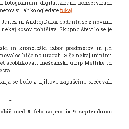
, fotografirani, digitalizirani, konservirani
dmetov si lahko ogledate
.
tukaj
s Janez in Andrej Dular obdarila še z novimi
 nekaj kosov pohištva. Skupno število se je
ki in kronološki izbor predmetov in jih
tanovalce hiše na Dragah. S še nekaj trdnimi
let sooblikovali meščanski utrip Metlike in
esta.
rja se bodo z njihovo zapuščino srečevali
~
mbič med 8. februarjem in 9. septembrom