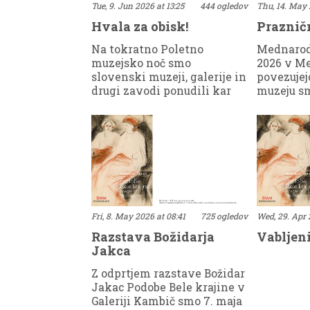
Tue, 9. Jun 2026 at 13:25
444 ogledov
Thu, 14. May 
Hvala za obisk!
Praznič
Na tokratno Poletno
Mednarod
muzejsko noč smo
2026 v Me
slovenski muzeji, galerije in
povezujej
drugi zavodi ponudili kar
muzeju sm
364 dogodkov in hvala, da
dan na ši
ste za obisk izbrali tudi
in še enkr
naše.Uvod v večer je bil
muzeji re
sprehod skozi Podobe Bele
povezuje
krajine, ki jih je Božidar
začeli v 
Jakac ustvaril ob svojih
spoštovan
obiskih pokrajine med
člani Zve
Gorjanci in Kolpo. Avtorica
vrednote 
Andreja Brancelj Bednaršek
si pod v
Fri, 8. May 2026 at 08:41
725 ogledov
Wed, 29. Apr 
je obiskovalcem ponudila
Gregorčič
Razstava Božidarja
Vabljeni
vpogled v nastanek
muzejsko 
Jakca
Jakčeve zbirke v
sobo, pos
Belokranjskem muzeju in
narodnoo
Z odprtjem razstave Božidar
njenega belokranjskega
boju. Ta 
Jakac Podobe Bele krajine v
opusa.Medtem so grajsko
znova sp
Galeriji Kambič smo 7. maja