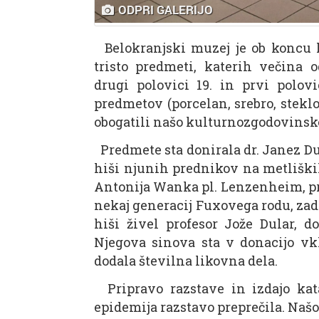
ODPRI GALERIJO
Belokranjski muzej je ob koncu le
tristo predmeti, katerih večina 
drugi polovici 19. in prvi polovi
predmetov (porcelan, srebro, steklo,
obogatili našo kulturnozgodovinsko
Predmete sta donirala dr. Janez Dul
hiši njunih prednikov na metliških 
Antonija Wanka pl. Lenzenheim, prv
nekaj generacij Fuxovega rodu, zadn
hiši živel profesor Jože Dular, d
Njegova sinova sta v donacijo vkl
dodala številna likovna dela.
Pripravo razstave in izdajo kata
epidemija razstavo preprečila. Naš