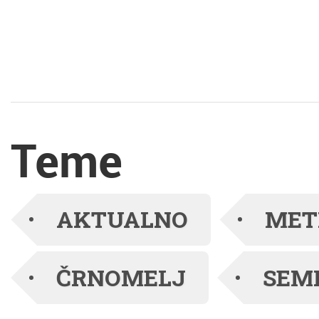
V Ganglovem
razstavišču pa je ena
izmed vodij projekta
Blišč in beda
Teme
prazgodovinskega
brona: negovska
AKTUALNO
MET
čelada iz Podzemlja ter
ČRNOMELJ
SEM
arheologinja, katere oči