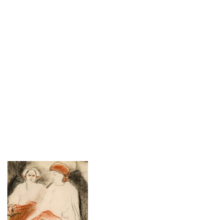
Gorjanci in Kolpo.
Avtorica Andreja
Brancelj Bednaršek je
obiskovalcem ponudila
vpogled v nastanek
Jakčeve zbirke v
Belokranjskem muzeju
in njenega
belokranjskega