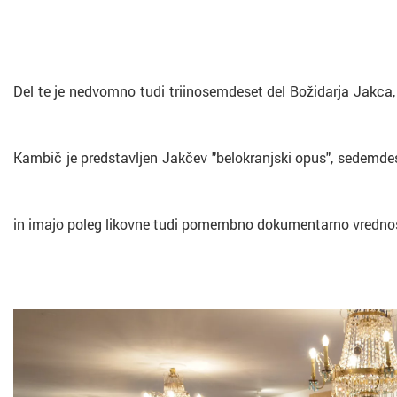
Del te je nedvomno tudi triinosemdeset del Božidarja Jakca, ki
Kambič je predstavljen Jakčev "belokranjski opus", sedemdeset
in imajo poleg likovne tudi pomembno dokumentarno vredno