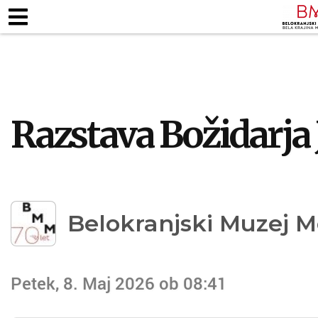
ZAPOSLENI
KJE SMO
ODPIRALNI ČA
TALNE RAZSTAVE
MUZEJSKE ZBIRKE
PEDAG
Razstava Božidarja 
Belokranjski Muzej M
Petek, 8. Maj 2026 ob 08:41