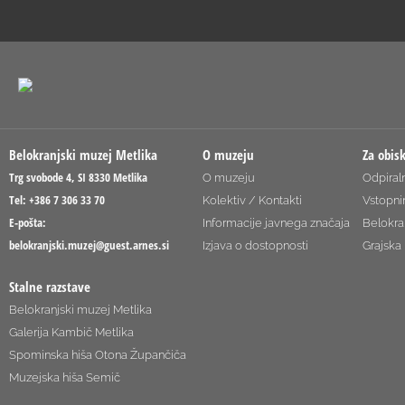
Belokranjski muzej Metlika
O muzeju
Za obis
Trg svobode 4, SI 8330 Metlika
O muzeju
Odpiraln
Tel: +386 7 306 33 70
Kolektiv / Kontakti
Vstopni
E-pošta:
Informacije javnega značaja
Belokra
belokranjski.muzej@guest.arnes.si
Izjava o dostopnosti
Grajska 
Stalne razstave
Belokranjski muzej Metlika
Galerija Kambič Metlika
Spominska hiša Otona Župančiča
Muzejska hiša Semič