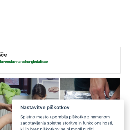
šče
slovensko-narodno-gledalisce
Nastavitve piškotkov
Spletno mesto uporablja piškotke z namenom
zagotavljanja spletne storitve in funkcionalnosti,
ki jih brez piškotkov ne bi mogli nuditi.