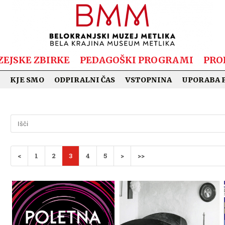
EJSKE ZBIRKE
PEDAGOŠKI PROGRAMI
PRO
KJE SMO
ODPIRALNI ČAS
VSTOPNINA
UPORABA 
<
1
2
3
4
5
>
>>