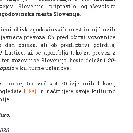
jev Slovenije pripravilo oglaševalsko
 zgodovinska mesta Slovenije.
stični obisk zgodovinskih mest in njihovih
javnega prevoza. Ob predložitvi vozovnice
 dan obiska, ali ob predložitvi potrdila,
 kartice, ki se uporablja tako za prevoz z
ter vozovnice Slovenija, boste deležni
20-
topnic
v kulturne ustanove.
ski muzej ter več kot 70 izjemnih lokacij
 ogledate
in načrtujete svoje kulturno
tukaj
ije.
turo.
2026.