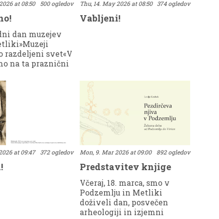
2026 at 08:50
500 ogledov
Thu, 14. May 2026 at 08:50
374 ogledov
no!
Vabljeni!
ni dan muzejev
tliki»Muzeji
o razdeljeni svet«V
o na ta praznični
roko odprli vrata
at potrdili, da
s
jo.Dopoldne smo
duhu spomina in
ja. Obiskali so nas
ze borcev za
NOB Metlika, ki so
odstvom Leona
2026 at 09:47
372 ogledov
Mon, 9. Mar 2026 at 09:00
892 ogledov
a ogledali
!
Predstavitev knjige
zbirko, tudi zadnjo
večeno
Včeraj, 18. marca, smo v
svobodilnemu
Podzemlju in Metliki
prostor nas vedno
doživeli dan, posvečen
omni, kako
arheologiji in izjemni