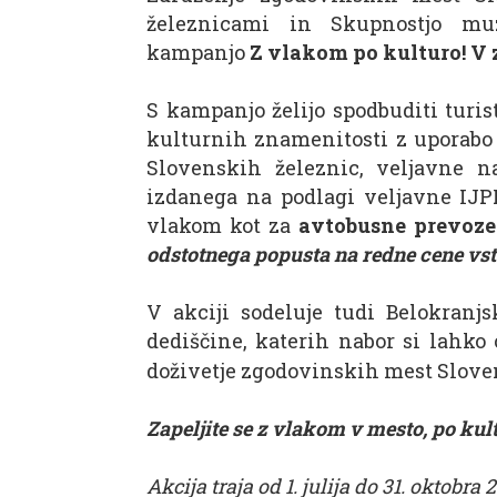
železnicami in Skupnostjo muze
kampanjo
Z vlakom po kulturo! V
S kampanjo želijo spodbuditi turi
kulturnih znamenitosti z uporabo 
Slovenskih železnic, veljavne na
izdanega na podlagi veljavne IJPP
vlakom kot za
avtobusne prevoze
odstotnega popusta na redne cene vs
V akciji sodeluje tudi Belokranj
dediščine, katerih nabor si lahko
doživetje zgodovinskih mest Sloven
Zapeljite se z vlakom v mesto, po kul
Akcija traja od 1. julija do 31. oktobra 