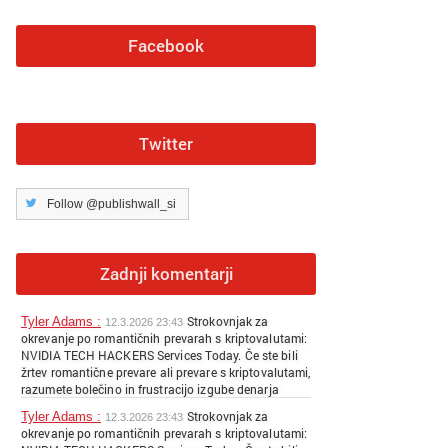
Facebook
Twitter
Follow @publishwall_si
Zadnji komentarji
Strokovnjak za
Tyler Adams :
12.3.2026 23:43
okrevanje po romantičnih prevarah s kriptovalutami:
NVIDIA TECH HACKERS Services Today. Če ste bili
žrtev romantične prevare ali prevare s kriptovalutami,
razumete bolečino in frustracijo izgube denarja
zaradi goljufov, ki plenijo zaupanje. NVIDIA TECH
Strokovnjak za
Tyler Adams :
12.3.2026 23:43
HACKERS so specialisti, ki so si prislužili sloves
okrevanje po romantičnih prevarah s kriptovalutami:
pomoči posameznikom pri povrnitvi sredstev,