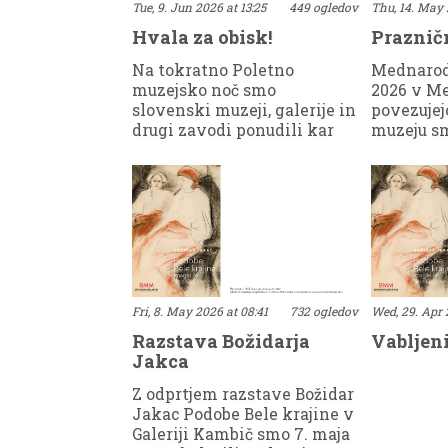
Tue, 9. Jun 2026 at 13:25
449 ogledov
Thu, 14. May 
Hvala za obisk!
Praznič
Na tokratno Poletno
Mednarod
muzejsko noč smo
2026 v Me
slovenski muzeji, galerije in
povezujej
drugi zavodi ponudili kar
muzeju sm
364 dogodkov in hvala, da
dan na ši
ste za obisk izbrali tudi
in še enkr
naše.Uvod v večer je bil
muzeji re
sprehod skozi Podobe Bele
povezuje
krajine, ki jih je Božidar
začeli v 
Jakac ustvaril ob svojih
spoštovan
obiskih pokrajine med
člani Zve
Gorjanci in Kolpo. Avtorica
vrednote 
Andreja Brancelj Bednaršek
si pod v
Fri, 8. May 2026 at 08:41
732 ogledov
Wed, 29. Apr 
je obiskovalcem ponudila
Gregorčič
Razstava Božidarja
Vabljeni
vpogled v nastanek
muzejsko 
Jakca
Jakčeve zbirke v
sobo, pos
Belokranjskem muzeju in
narodnoo
Z odprtjem razstave Božidar
njenega belokranjskega
boju. Ta 
Jakac Podobe Bele krajine v
opusa.Medtem so grajsko
znova sp
Galeriji Kambič smo 7. maja