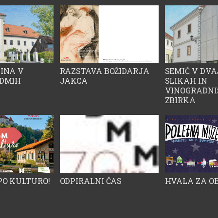
kupaj.Naš muzej se
knjigo, v kateri so celovito
l v prostor
in znanstveno obdelani
a generacij – od
rezultati večletnih raziskav
obsežnega grobišča
svobodilnega boja
Pezdirčeva njiva – od
ega smeha, igre in
pogrebnih praks do
nosti. In prav v
bogatega grobnega
INA V
RAZSTAVA BOŽIDARJA
SEMIČ V DVA
pota tokratne teme
inventarja ter številnih
EDMIH
JAKCA
SLIKAH IN
niso le prostor
interdisciplinarnih
J
VINOGRADNI
ti, ampak mostovi,
analiz.Posebno vrednost pa
ZBIRKA
ejo ljudi, zgodbe
imajo tudi same najdbe, ki
so že predstavljene javnosti
na razstavi Arheološko
bogastvo Bele krajine
oziroma Bela krajina v
odsevu sedmih tisočletij.
Med njimi izstopata
najstarejši zlatnik – keltska
PO KULTURO!
ODPIRALNI ČAS
HVALA ZA OB
imitacija zlatnika
Aleksandra Velikega – ter
izjemna negovska čelada, ki
pričata o bogastvu, stikih in