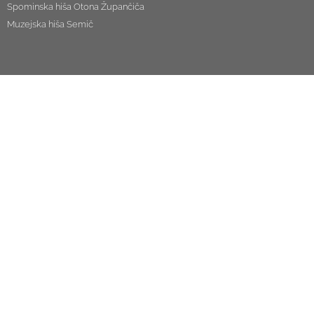
Spominska hiša Otona Župančiča
Muzejska hiša Semič