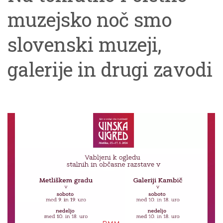
muzejsko noč smo
slovenski muzeji,
galerije in drugi zavodi
ponudili kar 364
dogodkov in hvala, da
ste za obisk izbrali tudi
naše.Uvod v večer je
bil sprehod skozi
Podobe Bele krajine, ki