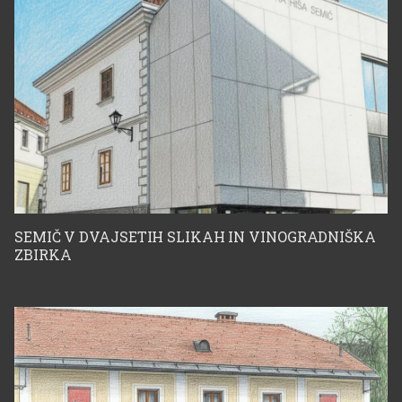
Miklavc Turnher za
vsa razstavljena in
reproducirana dela
Božidarja Jakca
SEMIČ V DVAJSETIH SLIKAH IN VINOGRADNIŠKA
ZBIRKA