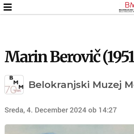
ZAPOSLENI
KJE SMO
ODPIRALNI ČA
TALNE RAZSTAVE
MUZEJSKE ZBIRKE
PEDAG
Marin Berovič (1951
Belokranjski Muzej M
Sreda, 4. December 2024 ob 14:27