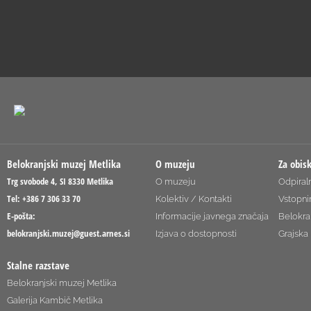
Belokranjski muzej Metlika
O muzeju
Za obis
Trg svobode 4, SI 8330 Metlika
O muzeju
Odpiraln
Tel: +386 7 306 33 70
Kolektiv / Kontakti
Vstopni
E-pošta:
Informacije javnega značaja
Belokra
belokranjski.muzej@guest.arnes.si
Izjava o dostopnosti
Grajska 
Stalne razstave
Belokranjski muzej Metlika
Galerija Kambič Metlika