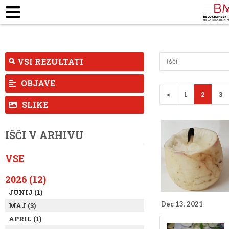
ZAPOSLENI
KJE SMO
ODPIRALNI ČA
TALNE RAZSTAVE
MUZEJSKE ZBIRKE
PEDAG
VSI REZULTATI
OBJAVE
<
1
2
3
SLIKE
IŠČI V ARHIVU
VSE
2026 (12)
JUNIJ (1)
Dec 13, 2021
MAJ (3)
APRIL (1)