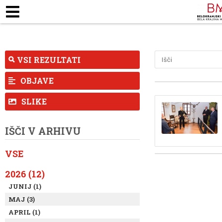
ZAPOSLENI
KJE SMO
ODPIRALNI ČA
TALNE RAZSTAVE
MUZEJSKE ZBIRKE
PEDAG
VSI REZULTATI
OBJAVE
SLIKE
IŠČI V ARHIVU
VSE
2026 (12)
JUNIJ (1)
MAJ (3)
APRIL (1)