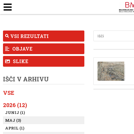
ZAPOSLENI
KJE SMO
ODPIRALNI ČA
TALNE RAZSTAVE
MUZEJSKE ZBIRKE
PEDAG
VSI REZULTATI
OBJAVE
SLIKE
IŠČI V ARHIVU
VSE
2026 (12)
JUNIJ (1)
MAJ (3)
APRIL (1)