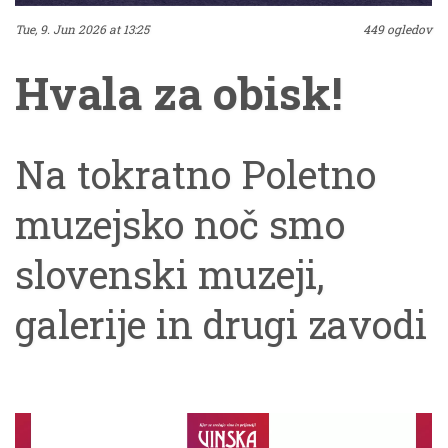
Tue, 9. Jun 2026 at 13:25
449 ogledov
Hvala za obisk!
Na tokratno Poletno
muzejsko noč smo
slovenski muzeji,
galerije in drugi zavodi
ponudili kar 364
dogodkov in hvala, da