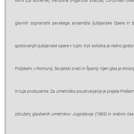
Mimi (La Bohéme), Kerubina (Figarova svatba), Čo-čo-san (Mad
glavnih sopranistk pevskega ansambla ljubljanske Opere in b
gostovanjih ljubljanske opere v tujini. Kot solistka je redno gostov
Poljskem, v Romuniji, Sovjetski zvezi in Španiji. Njen glas je ohra
in tuje producente. Za umetniško poustvarjanje je prejela Prešern
združenj glasbenih umetnikov Jugoslavije (1983) in srebrni čas