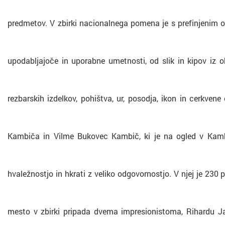
predmetov. V zbirki nacionalnega pomena je s prefinjenim o
upodabljajoče in uporabne umetnosti, od slik in kipov iz o
rezbarskih izdelkov, pohištva, ur, posodja, ikon in cerkve
Kambiča in Vilme Bukovec Kambič, ki je na ogled v Kambiče
hvaležnostjo in hkrati z veliko odgovornostjo. V njej je 230
mesto v zbirki pripada dvema impresionistoma, Rihardu Ja