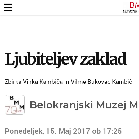
ZAPOSLENI
KJE SMO
ODPIRALNI ČA
TALNE RAZSTAVE
MUZEJSKE ZBIRKE
PEDAG
Ljubiteljev zaklad
Zbirka Vinka Kambiča in Vilme Bukovec Kambič
Belokranjski Muzej M
Ponedeljek, 15. Maj 2017 ob 17:25