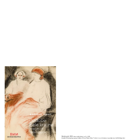
Brancelj Bednaršek je
obiskovalcem ponudila
vpogled v nastanek
Jakčeve zbirke v
Belokranjskem muzeju
in njenega
belokranjskega
opusa.Medtem so
grajsko dvorišče že