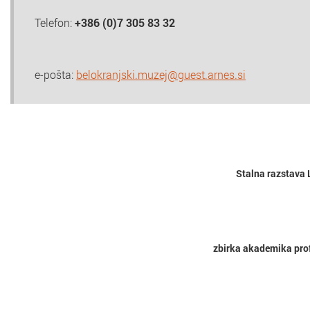
Telefon:
+386 (0)7 305 83 32
e-pošta:
belokranjski.muzej@guest.arnes.si
Stalna razstava L
zbirka akademika prof