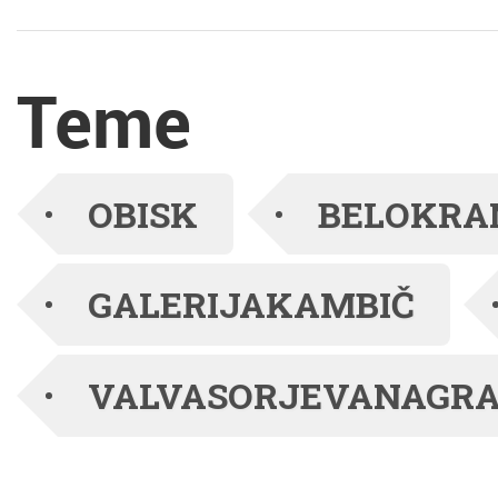
izmed vodij projekta
Blišč in beda
Teme
prazgodovinskega
brona: negovska
OBISK
BELOKRA
čelada iz Podzemlja ter
GALERIJAKAMBIČ
arheologinja, katere oči
so najdbo med prvimi
VALVASORJEVANAGR
uzrle na Pezdirčevi
njivi, dr. Lucija Grahek,