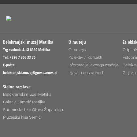
Belokranjski muzej Metlika
O muzeju
Za obis
Trg svobode 4, SI 8330 Metlika
O muzeju
Odpiraln
Tel: +386 7 306 33 70
Kolektiv / Kontakti
Vstopni
E-pošta:
Informacije javnega značaja
Belokra
belokranjski.muzej@guest.arnes.si
Izjava o dostopnosti
Grajska 
Stalne razstave
Belokranjski muzej Metlika
Galerija Kambič Metlika
Spominska hiša Otona Župančiča
Muzejska hiša Semič