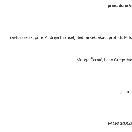
primadone V
(avtorske skupine: Andreja Brancelj Bednaršek, akad. prof. dr. Milč
Mateja Černič, Leon Gregorčič
je pre
VALVASORJE