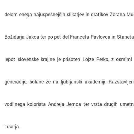
delom enega najuspešnejših slikarjev in grafikov Zorana Muš
Božidarja Jakca ter po pet del Franceta Pavlovca in Staneta
lepot slovenske krajine je prisoten Lojze Perko, z osmimi 
generacije, šolane že na ljubljanski akademiji. Razstavl
vodilnega kolorista Andreja Jemca ter vrsta drugih umetnin
Tršarja.