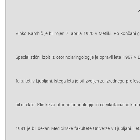
Vinko Kambič je bil rojen 7. aprila 1920 v Metliki. Po končani g
Specialistični izpit iz otorinolaringologije je opravil leta 1957
fakulteti v Ljubljani. Istega leta je bil izvoljen za izrednega prof
bil direktor Klinike za otorinolaringologijo in cervikofacialno kiru
1981 je bil dekan Medicinske fakultete Univerze v Ljubljani. L