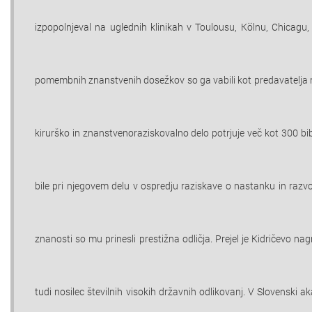
izpopolnjeval na uglednih klinikah v Toulousu, Kӧlnu, Chicag
pomembnih znanstvenih dosežkov so ga vabili kot predavatelja na
kirurško in znanstvenoraziskovalno delo potrjuje več kot 300 bibl
bile pri njegovem delu v ospredju raziskave o nastanku in razvo
znanosti so mu prinesli prestižna odličja. Prejel je Kidričevo na
tudi nosilec številnih visokih državnih odlikovanj. V Slovenski a