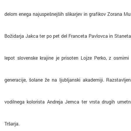
delom enega najuspešnejših slikarjev in grafikov Zorana Muš
Božidarja Jakca ter po pet del Franceta Pavlovca in Staneta
lepot slovenske krajine je prisoten Lojze Perko, z osmimi 
generacije, šolane že na ljubljanski akademiji. Razstavl
vodilnega kolorista Andreja Jemca ter vrsta drugih umetnin
Tršarja.