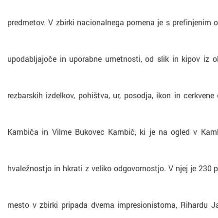
predmetov. V zbirki nacionalnega pomena je s prefinjenim o
upodabljajoče in uporabne umetnosti, od slik in kipov iz o
rezbarskih izdelkov, pohištva, ur, posodja, ikon in cerkve
Kambiča in Vilme Bukovec Kambič, ki je na ogled v Kambiče
hvaležnostjo in hkrati z veliko odgovornostjo. V njej je 230
mesto v zbirki pripada dvema impresionistoma, Rihardu Ja