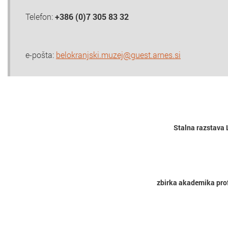
Telefon:
+386 (0)7 305 83 32
e-pošta:
belokranjski.muzej@guest.arnes.si
Stalna razstava L
zbirka akademika prof