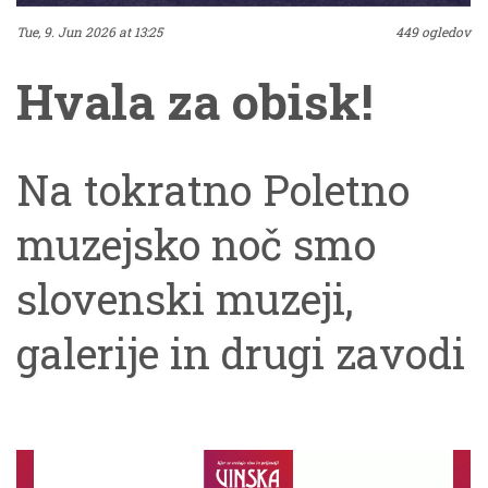
Tue, 9. Jun 2026 at 13:25
449 ogledov
Hvala za obisk!
Na tokratno Poletno
muzejsko noč smo
slovenski muzeji,
galerije in drugi zavodi
ponudili kar 364
dogodkov in hvala, da