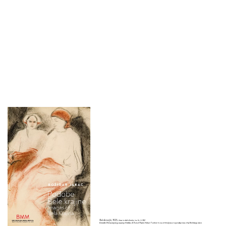
Brancelj Bednaršek je
obiskovalcem ponudila
vpogled v nastanek
Jakčeve zbirke v
Belokranjskem muzeju
in njenega
belokranjskega
opusa.Medtem so
grajsko dvorišče že