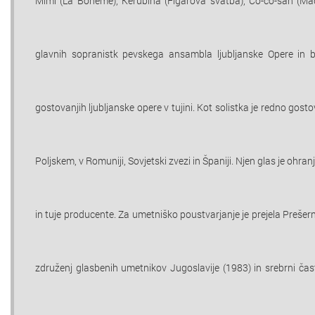
Mimi (La Bohéme), Kerubina (Figarova svatba), Čo-čo-san (Mad
glavnih sopranistk pevskega ansambla ljubljanske Opere in b
gostovanjih ljubljanske opere v tujini. Kot solistka je redno gostov
Poljskem, v Romuniji, Sovjetski zvezi in Španiji. Njen glas je ohra
in tuje producente. Za umetniško poustvarjanje je prejela Prešern
združenj glasbenih umetnikov Jugoslavije (1983) in srebrni čas