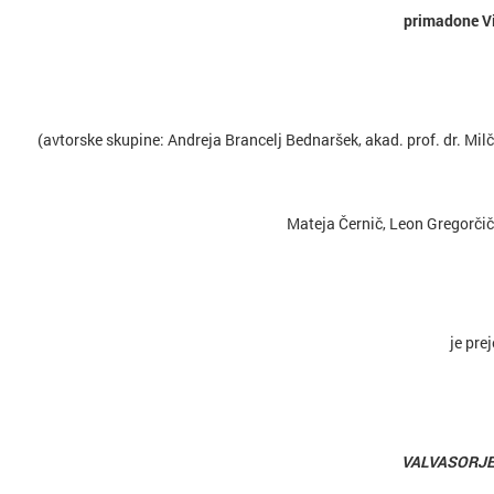
primadone V
(avtorske skupine: Andreja Brancelj Bednaršek, akad. prof. dr. Milč
Mateja Černič, Leon Gregorčič
je pre
VALVASORJE