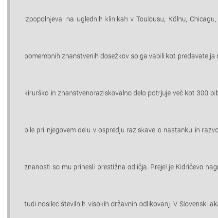
izpopolnjeval na uglednih klinikah v Toulousu, Kӧlnu, Chicag
pomembnih znanstvenih dosežkov so ga vabili kot predavatelja na
kirurško in znanstvenoraziskovalno delo potrjuje več kot 300 bibl
bile pri njegovem delu v ospredju raziskave o nastanku in razvo
znanosti so mu prinesli prestižna odličja. Prejel je Kidričevo na
tudi nosilec številnih visokih državnih odlikovanj. V Slovenski a