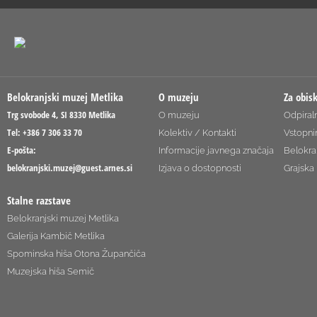
Belokranjski muzej Metlika
O muzeju
Za obis
Trg svobode 4, SI 8330 Metlika
O muzeju
Odpiraln
Tel: +386 7 306 33 70
Kolektiv / Kontakti
Vstopni
E-pošta:
Informacije javnega značaja
Belokra
belokranjski.muzej@guest.arnes.si
Izjava o dostopnosti
Grajska 
Stalne razstave
Belokranjski muzej Metlika
Galerija Kambič Metlika
Spominska hiša Otona Župančiča
Muzejska hiša Semič