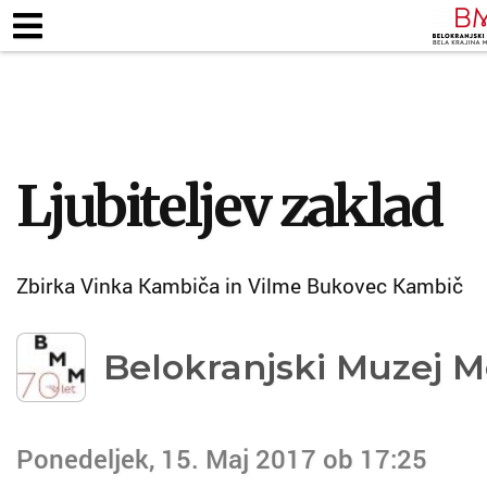
ZAPOSLENI
KJE SMO
ODPIRALNI ČA
TALNE RAZSTAVE
MUZEJSKE ZBIRKE
PEDAG
Ljubiteljev zaklad
Zbirka Vinka Kambiča in Vilme Bukovec Kambič
Belokranjski Muzej M
Ponedeljek, 15. Maj 2017 ob 17:25