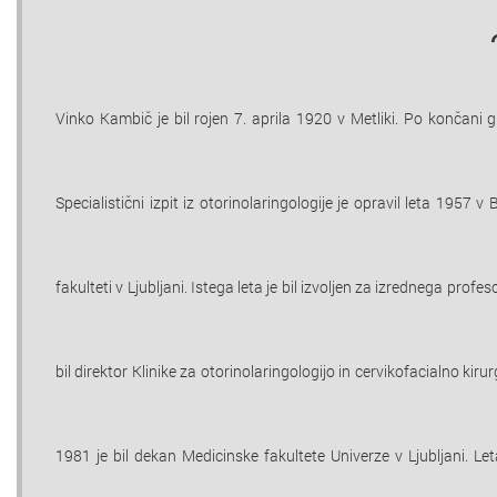
Vinko Kambič je bil rojen 7. aprila 1920 v Metliki. Po končani g
Specialistični izpit iz otorinolaringologije je opravil leta 1957
fakulteti v Ljubljani. Istega leta je bil izvoljen za izrednega prof
bil direktor Klinike za otorinolaringologijo in cervikofacialno kiru
1981 je bil dekan Medicinske fakultete Univerze v Ljubljani. L