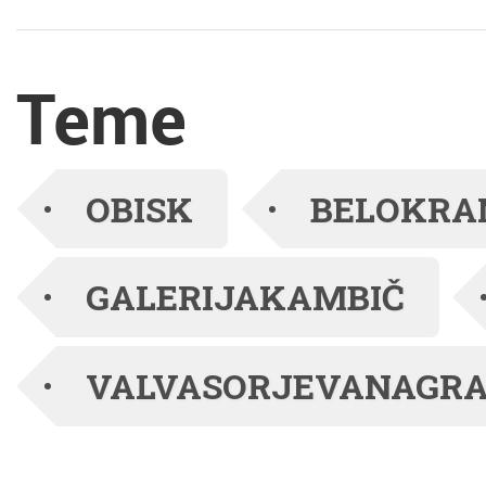
izmed vodij projekta
Blišč in beda
Teme
prazgodovinskega
brona: negovska
OBISK
BELOKRA
čelada iz Podzemlja ter
GALERIJAKAMBIČ
arheologinja, katere oči
so najdbo med prvimi
VALVASORJEVANAGR
uzrle na Pezdirčevi
njivi, dr. Lucija Grahek,