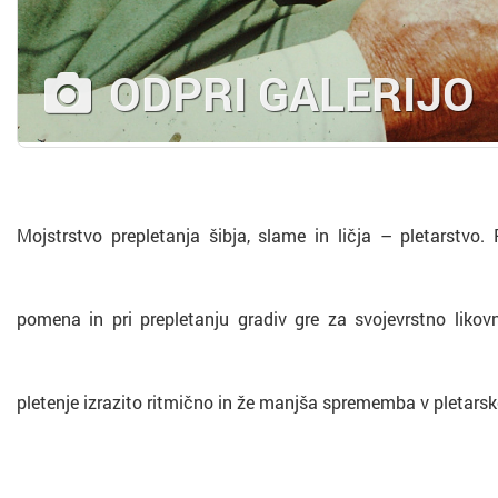
ODPRI GALERIJO
Mojstrstvo prepletanja šibja, slame in ličja – pletarstvo. 
pomena in pri prepletanju gradiv gre za svojevrstno likov
pletenje izrazito ritmično in že manjša sprememba v pletars