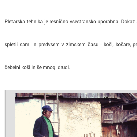
Pletarska tehnika je resnično vsestransko uporabna. Dokaz so š
spletli sami in predvsem v zimskem času - koši, košare, peha
čebelni koši in še mnogi drugi.