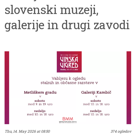
slovenski muzeji,
galerije in drugi zavodi
ponudili kar 364
dogodkov in hvala, da
ste za obisk izbrali tudi
naše.Uvod v večer je
bil sprehod skozi
Podobe Bele krajine, ki
jih je Božidar Jakac
Thu, 14. May 2026 at 08:50
374 ogledov