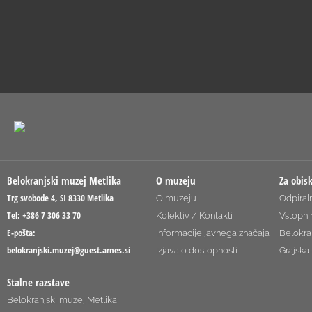
Belokranjski muzej Metlika
O muzeju
Za obis
Trg svobode 4, SI 8330 Metlika
O muzeju
Odpiraln
Tel: +386 7 306 33 70
Kolektiv / Kontakti
Vstopni
E-pošta:
Informacije javnega značaja
Belokra
belokranjski.muzej@guest.arnes.si
Izjava o dostopnosti
Grajska 
Stalne razstave
Belokranjski muzej Metlika