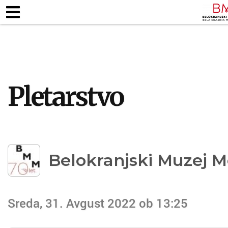
ZAPOSLENI
KJE SMO
ODPIRALNI ČA
TALNE RAZSTAVE
MUZEJSKE ZBIRKE
PEDAG
Pletarstvo
Belokranjski Muzej M
Sreda, 31. Avgust 2022 ob 13:25