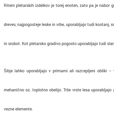
Ritem pletarskih izdelkov je torej enoten, zato pa je nabor gr
dreves, najpogosteje leske in vrbe, uporabljajo tudi kostanj, sm
in srobot. Kot pletarsko gradivo pogosto uporabljajo tudi slam
Šibje lahko uporabljajo v primarni ali razcepljeni obliki – 
mehanično oz. toplotno obelijo. Trše vrste lesa uporabljajo z
vezne elemente.