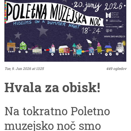
Tue, 9. Jun 2026 at 13:25
449 ogledov
Hvala za obisk!
Na tokratno Poletno
muzejsko noč smo