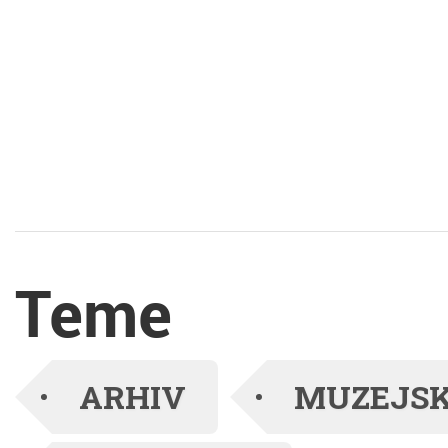
hitele spoznavati
dediščino Bele krajine.
V Ganglovem
razstavišču pa je ena
izmed vodij projekta
Blišč in beda
Teme
prazgodovinskega
brona: negovska
ARHIV
MUZEJSK
čelada iz Podzemlja ter