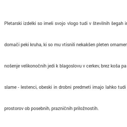
Pletarski izdelki so imeli svojo vlogo tudi v številnih šegah 
domači peki kruha, ki so mu vtisnili nekakšen pleten ornament;
nošenje velikonočnih jedi k blagoslovu v cerkev, brez koša pa s
slame - lestenci, obeski in drobni predmeti imajo lahko tudi 
prostorov ob posebnih, prazničnih priložnostih.