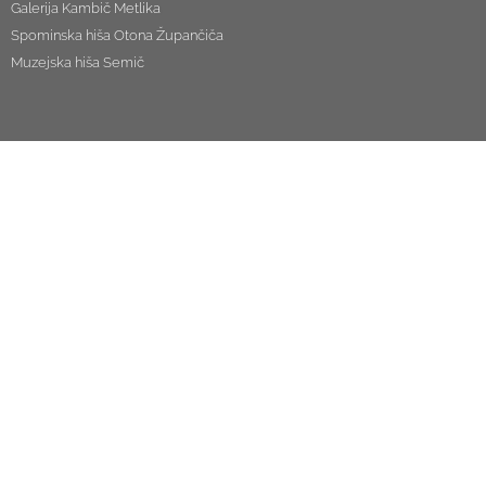
Galerija Kambič Metlika
Spominska hiša Otona Župančiča
Muzejska hiša Semič