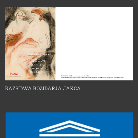
reproducirana dela
Božidarja Jakca
RAZSTAVA BOŽIDARJA JAKCA